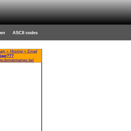
ten
ASCII codes
am + Hosting + Email
jaar???
ww.domainnames.be!