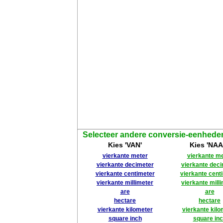
Selecteer andere conversie-eenhede
Kies 'VAN'
Kies 'NAA
vierkante meter
vierkante m
vierkante decimeter
vierkante dec
vierkante centimeter
vierkante cent
vierkante millimeter
vierkante mill
are
are
hectare
hectare
vierkante kilometer
vierkante kilo
square inch
square in