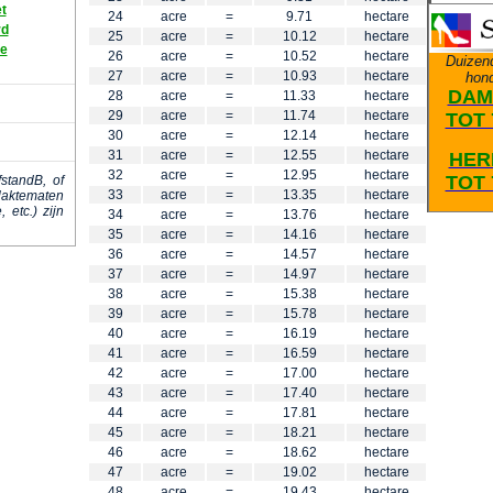
t
24
acre
=
9.71
hectare
rd
25
acre
=
10.12
hectare
le
26
acre
=
10.52
hectare
Duizen
27
acre
=
10.93
hectare
hon
DAM
28
acre
=
11.33
hectare
29
acre
=
11.74
hectare
TOT 
30
acre
=
12.14
hectare
31
acre
=
12.55
hectare
HER
32
acre
=
12.95
hectare
TOT 
standB, of
33
acre
=
13.35
hectare
laktematen
 etc.) zijn
34
acre
=
13.76
hectare
35
acre
=
14.16
hectare
36
acre
=
14.57
hectare
37
acre
=
14.97
hectare
38
acre
=
15.38
hectare
39
acre
=
15.78
hectare
40
acre
=
16.19
hectare
41
acre
=
16.59
hectare
42
acre
=
17.00
hectare
43
acre
=
17.40
hectare
44
acre
=
17.81
hectare
45
acre
=
18.21
hectare
46
acre
=
18.62
hectare
47
acre
=
19.02
hectare
48
acre
=
19.43
hectare