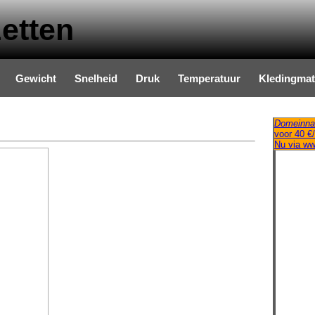
etten
Gewicht
Snelheid
Druk
Temperatuur
Kledingma
Domeinna
voor 40 €/
Nu via w