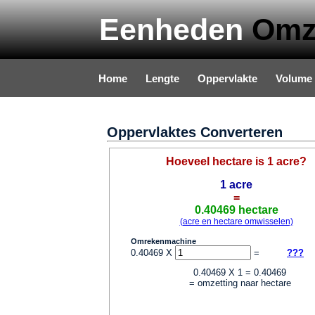
Eenheden
Omz
Home
Lengte
Oppervlakte
Volume
Privacy & Disclaimer
Oppervlaktes Converteren
Hoeveel hectare is 1 acre?
1 acre
=
0.40469 hectare
(acre en hectare omwisselen)
Omrekenmachine
0.40469 X
=
???
0.40469 X 1 = 0.40469
= omzetting naar hectare