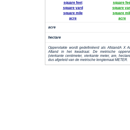
square feet
square fee
square yard
square ya
square mile
square mi
acre
acre
acre
hectare
Oppervlakte wordt gedefiniëerd als AfstandA X Af
Aftand in het kwadraat. De metrische opperv
(vierkante centimeter, vierkante meter, are, hectare,
dus afgeleid van de metrische lengtemaat METER.