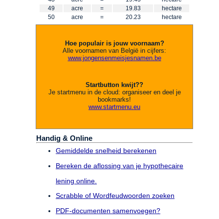
49
acre
=
19.83
hectare
50
acre
=
20.23
hectare
Hoe populair is jouw voornaam?
Alle voornamen van België in cijfers:
www.jongensenmeisjesnamen.be
Startbutton kwijt??
Je startmenu in de cloud: organiseer en deel je
bookmarks!
www.startmenu.eu
Handig & Online
Gemiddelde snelheid berekenen
Bereken de aflossing van je hypothecaire
lening online.
Scrabble of Wordfeudwoorden zoeken
PDF-documenten samenvoegen?