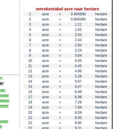
omrekentabel acre naar hectare
1
acre
=
0.404690
hectare
2
acre
=
0.809380
hectare
3
acre
=
1.21
hectare
4
acre
=
1.62
hectare
5
acre
=
2.02
hectare
6
acre
=
2.43
hectare
7
acre
=
2.83
hectare
8
acre
=
3.24
hectare
9
acre
=
3.64
hectare
10
acre
=
4.05
hectare
11
acre
=
4.45
hectare
12
acre
=
4.86
hectare
13
acre
=
5.26
hectare
n:
14
acre
=
5.67
hectare
R'
15
acre
=
6.07
hectare
eter
16
acre
=
6.48
hectare
imeter
17
acre
=
6.88
hectare
imeter
18
acre
=
7.28
hectare
imeter
19
acre
=
7.69
hectare
20
acre
=
8.09
hectare
21
acre
=
8.50
hectare
meter
22
acre
=
8.90
hectare
ch
23
acre
=
9.31
hectare