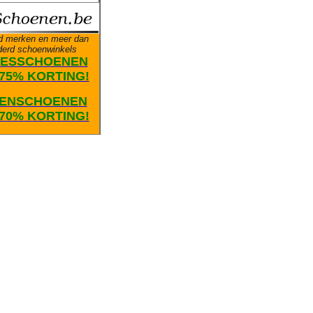
d merken en meer dan
derd schoenwinkels
ESSCHOENEN
75% KORTING!
ENSCHOENEN
70% KORTING!