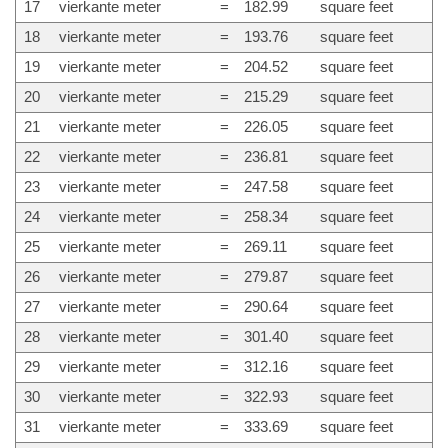
17
vierkante meter
=
182.99
square feet
18
vierkante meter
=
193.76
square feet
19
vierkante meter
=
204.52
square feet
20
vierkante meter
=
215.29
square feet
21
vierkante meter
=
226.05
square feet
22
vierkante meter
=
236.81
square feet
23
vierkante meter
=
247.58
square feet
24
vierkante meter
=
258.34
square feet
25
vierkante meter
=
269.11
square feet
26
vierkante meter
=
279.87
square feet
27
vierkante meter
=
290.64
square feet
28
vierkante meter
=
301.40
square feet
29
vierkante meter
=
312.16
square feet
30
vierkante meter
=
322.93
square feet
31
vierkante meter
=
333.69
square feet