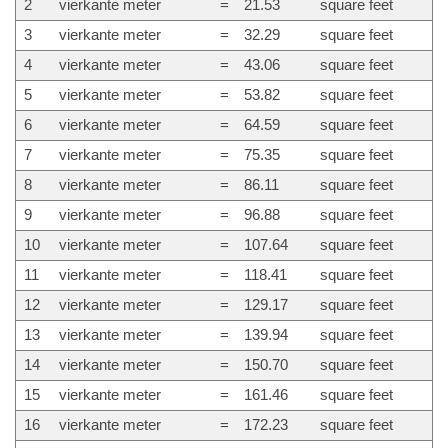
2
vierkante meter
=
21.53
square feet
3
vierkante meter
=
32.29
square feet
4
vierkante meter
=
43.06
square feet
5
vierkante meter
=
53.82
square feet
6
vierkante meter
=
64.59
square feet
7
vierkante meter
=
75.35
square feet
8
vierkante meter
=
86.11
square feet
9
vierkante meter
=
96.88
square feet
10
vierkante meter
=
107.64
square feet
11
vierkante meter
=
118.41
square feet
12
vierkante meter
=
129.17
square feet
13
vierkante meter
=
139.94
square feet
14
vierkante meter
=
150.70
square feet
15
vierkante meter
=
161.46
square feet
16
vierkante meter
=
172.23
square feet