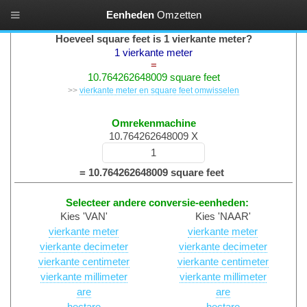
Eenheden
Omzetten
Oppervlaktes Converteren
Hoeveel square feet is 1 vierkante meter?
1 vierkante meter
=
10.764262648009 square feet
>>
vierkante meter en square feet omwisselen
Omrekenmachine
10.764262648009 X
= 10.764262648009 square feet
Selecteer andere conversie-eenheden:
Kies 'VAN'
Kies 'NAAR'
vierkante meter
vierkante meter
vierkante decimeter
vierkante decimeter
vierkante centimeter
vierkante centimeter
vierkante millimeter
vierkante millimeter
are
are