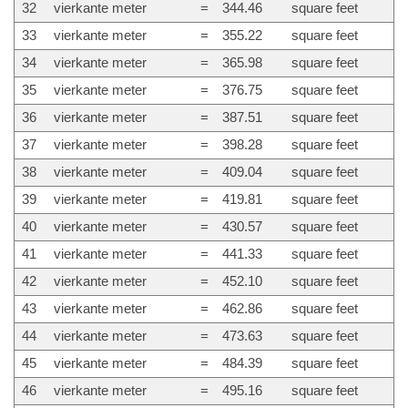
32
vierkante meter
=
344.46
square feet
33
vierkante meter
=
355.22
square feet
34
vierkante meter
=
365.98
square feet
35
vierkante meter
=
376.75
square feet
36
vierkante meter
=
387.51
square feet
37
vierkante meter
=
398.28
square feet
38
vierkante meter
=
409.04
square feet
39
vierkante meter
=
419.81
square feet
40
vierkante meter
=
430.57
square feet
41
vierkante meter
=
441.33
square feet
42
vierkante meter
=
452.10
square feet
43
vierkante meter
=
462.86
square feet
44
vierkante meter
=
473.63
square feet
45
vierkante meter
=
484.39
square feet
46
vierkante meter
=
495.16
square feet