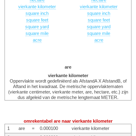
hectare
hectare
vierkante kilometer
vierkante kilometer
square inch
square inch
square feet
square feet
square yard
square yard
square mile
square mile
acre
acre
are
vierkante kilometer
Oppervlakte wordt gedefiniëerd als AfstandA X AfstandB, of
Aftand in het kwadraat. De metrische oppervlaktematen
(vierkante centimeter, vierkante meter, are, hectare, etc.) zijn
dus afgeleid van de metrische lengtemaat METER.
omrekentabel are naar vierkante kilometer
1
are
=
0.000100
vierkante kilometer