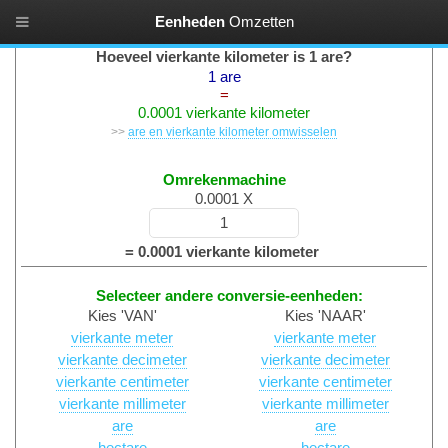
Eenheden
Omzetten
Oppervlaktes Converteren
Hoeveel vierkante kilometer is 1 are?
1 are
=
0.0001 vierkante kilometer
>>
are en vierkante kilometer omwisselen
Omrekenmachine
0.0001 X
= 0.0001 vierkante kilometer
Selecteer andere conversie-eenheden:
Kies 'VAN'
Kies 'NAAR'
vierkante meter
vierkante meter
vierkante decimeter
vierkante decimeter
vierkante centimeter
vierkante centimeter
vierkante millimeter
vierkante millimeter
are
are